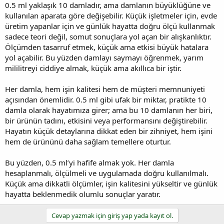
0.5 ml yaklaşık 10 damladır, ama damlanın büyüklüğüne ve
kullanılan aparata göre değişebilir. Küçük işletmeler için, evde
üretim yapanlar için ve günlük hayatta doğru ölçü kullanmak
sadece teori değil, somut sonuçlara yol açan bir alışkanlıktır.
Ölçümden tasarruf etmek, küçük ama etkisi büyük hatalara
yol açabilir. Bu yüzden damlayı saymayı öğrenmek, yarım
mililitreyi ciddiye almak, küçük ama akıllıca bir iştir.
Her damla, hem işin kalitesi hem de müşteri memnuniyeti
açısından önemlidir. 0.5 ml gibi ufak bir miktar, pratikte 10
damla olarak hayatımıza girer; ama bu 10 damlanın her biri,
bir ürünün tadını, etkisini veya performansını değiştirebilir.
Hayatın küçük detaylarına dikkat eden bir zihniyet, hem işini
hem de ürününü daha sağlam temellere oturtur.
Bu yüzden, 0.5 ml’yi hafife almak yok. Her damla
hesaplanmalı, ölçülmeli ve uygulamada doğru kullanılmalı.
Küçük ama dikkatli ölçümler, işin kalitesini yükseltir ve günlük
hayatta beklenmedik olumlu sonuçlar yaratır.
Cevap yazmak için giriş yap yada kayıt ol.