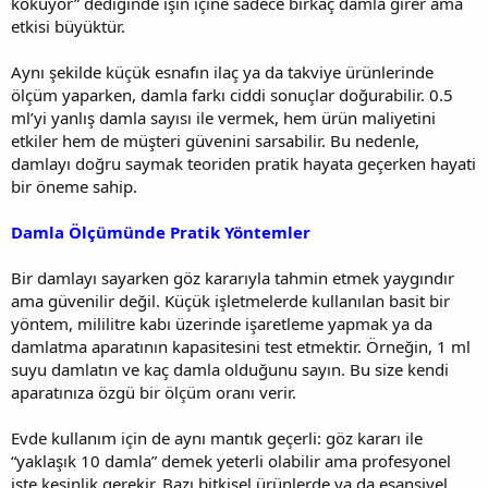
kokuyor” dediğinde işin içine sadece birkaç damla girer ama
etkisi büyüktür.
Aynı şekilde küçük esnafın ilaç ya da takviye ürünlerinde
ölçüm yaparken, damla farkı ciddi sonuçlar doğurabilir. 0.5
ml’yi yanlış damla sayısı ile vermek, hem ürün maliyetini
etkiler hem de müşteri güvenini sarsabilir. Bu nedenle,
damlayı doğru saymak teoriden pratik hayata geçerken hayati
bir öneme sahip.
Damla Ölçümünde Pratik Yöntemler
Bir damlayı sayarken göz kararıyla tahmin etmek yaygındır
ama güvenilir değil. Küçük işletmelerde kullanılan basit bir
yöntem, mililitre kabı üzerinde işaretleme yapmak ya da
damlatma aparatının kapasitesini test etmektir. Örneğin, 1 ml
suyu damlatın ve kaç damla olduğunu sayın. Bu size kendi
aparatınıza özgü bir ölçüm oranı verir.
Evde kullanım için de aynı mantık geçerli: göz kararı ile
“yaklaşık 10 damla” demek yeterli olabilir ama profesyonel
işte kesinlik gerekir. Bazı bitkisel ürünlerde ya da esansiyel