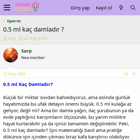
Giriş yap
Kayıt ol
Egzersiz
0.5 ml kaç damladır ?
K
B
Sarp
22 May 2026
o
a
n
ş
Sarp
u
l
New member
y
a
u
n
b
g
22 May 2026
#1
a
ı
ş
ç
0.5 ml Kaç Damladır?
l
t
a
a
Küçük bir miktar sıvıdan bahsediyoruz, ama aslında günlük
t
r
hayatımızda bu ufak detayın önemi büyük. 0.5 ml kulağa az
a
i
geliyor, değil mi? Ama bir damla yağın, ilaç şurubunun ya da
n
h
evde yaptığınız karışımların ölçüsünde, bu yarım mililitre
i
hayat kurtarabilir ya da işinizi tamamen değiştirebilir. Peki,
0.5 ml kaç damladır? İşin matematiği basit ama pratiğe
dökünce işin içinden çıkması biraz kafa karıştırıcı olabiliyor.