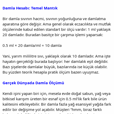
Damla Hesabı: Temel Mantık
Bir damla sıvının hacmi, sıvının yoğunluğuna ve damlatma
aparatına göre değişir. Ama genel olarak eczacılıkta ve mutfak
ölçülerinde kabul edilen standart bir ölçü vardır: 1 ml yaklaşık
20 damladır. Buradan basitçe bir çarpma işlemi yaparsak:
0.5 ml × 20 damla/ml = 10 damla
Yani, yarım mililitre sıvı, yaklaşık olarak 10 damladır. Ama işte
hayatın gerçekliği burada başlıyor: her damlalık eşit değildir.
Bazı şişelerde damlalar büyük, bazılarında ise küçük olabilir.
Bu yüzden teorik hesapla pratik ölçüm bazen uyuşmaz.
Gerçek Dünyada Damla Ölçümü
Kendi işini yapan biri için, mesela evde doğal sabun, yağ veya
bitkisel karışım üreten bir esnaf için 0.5 ml’lik fark bile ürün
kalitesini etkileyebilir. Bir damla fazla yağ esansiyel yağda fark
edilir bir değişime yol açabilir. Müşteri “hmm, biraz farklı