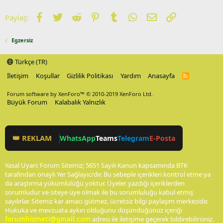
Facebook
Twitter
Reddit
Pinterest
Tumblr
WhatsApp
E-posta
Link
Paylaş:
Egzersiz
Türkçe (TR)
İletişim
Koşullar
Gizlilik Politikası
Yardım
Anasayfa
R
S
S
Forum software by XenForo™
© 2010-2019 XenForo Ltd.
Büyük Forum
Kalabalık Yalnızlık
👑 REKLAM
WhatsApp
Teams
Telegram
E-Posta
Yasal Uyarı: Forum Sitemiz; 5651 Sayılı Kanun kapsamında BTK
tarafından onaylı Yer Sağlayıcı'dır. Bu sebeple içerikleri kontrol etme ya
da araştırma yükümlülüğü yoktur. Üyeler yazdığı içeriklerden
sorumludur ve siteye üye olmak ile bu sorumluluğu kabul etmiş
sayılırlar. Sitemiz kar amacı gütmez, ücretsiz bilgi paylaşım merkezidir.
Hukuka ve mevzuata aykırı olduğunu düşündüğünüz içeriği
forumhizmeti@gmail.com
adresi ile iletişime geçerek bildirebilirsiniz.